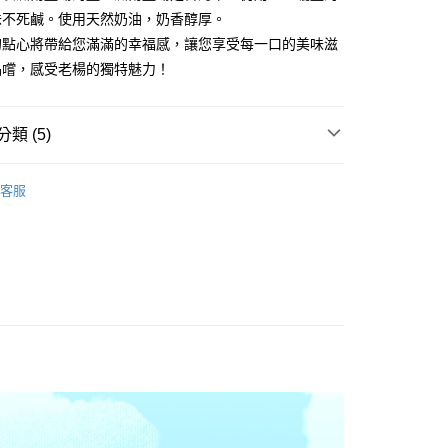
00，滿NT$4,000(含以上)免運費
味不死鹹。使用天然奶油，奶香醇厚。
的點心將帶給您滿滿的幸福感，讓您享受每一口的美味滋
本島)，付款後門市自取
品嚐，感受老楊的獨特魅力！
類 (5)
客服
推薦
｜袋裝商品
區