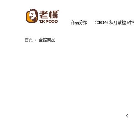
商品分類
🌕𝟐𝟎𝟐𝟔☾秋月獻禮☽
首頁
全館商品