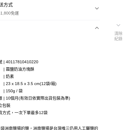
送方式
1,800免運
清除
次付款
紀錄
| 40117810410220
| 霜鹽奶油方塊酥
 | 奶素
23 x 18.5 x 3.5 cm(12袋/箱)
 150g / 袋
 | 10個月(有效日依實際出貨包裝為準)
本島)
立包裝
50，滿NT$1,800(含以上)免運費
貨方式，一次下單最多12袋
離島)，配送範圍只限澎湖部分地區：馬公市/白沙鄉/湖西
/西嶼鄉
布袋洲南鹽場的鹽，洲南鹽場是台灣唯三仍用人工曬鹽的