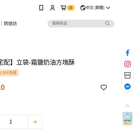
0
中文 (繁體)
｜烘焙坊
宅配】立袋-霜鹽奶油方塊酥
1,800免運
10