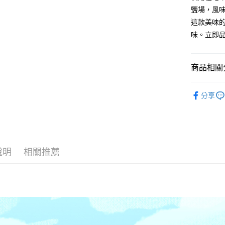
每筆NT$4
鹽場，風
這款美味
常溫宅配(
味。立即
免運費
商品相關分
全館商品
分享
人氣商品
帶著新鮮
熱銷新品
說明
相關推薦
常溫宅配