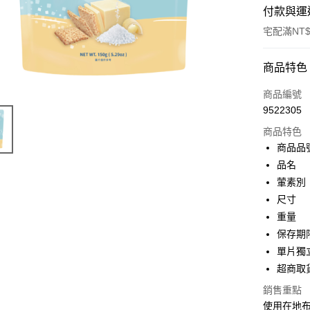
付款與運
宅配滿NT$
付款方式
商品特色
信用卡一
商品編號
9522305
LINE Pay
商品特色
街口支付
商品品號 
品名 
ATM付款
葷素別
尺寸 | 
運送方式
重量 |
保存期限
常溫宅配(
單片獨
每筆NT$1
超商取
常溫宅配(
銷售重點
鄉/澎南區
使用在地