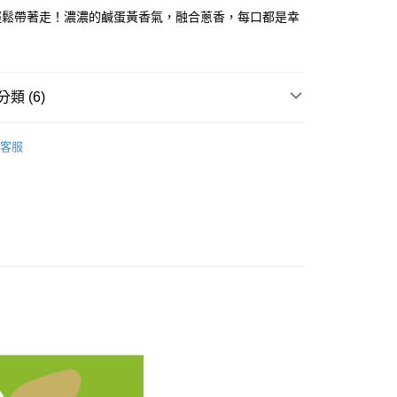
00，滿NT$4,000(含以上)免運費
輕鬆帶著走！濃濃的鹹蛋黃香氣，融合蔥香，每口都是幸
！
本島)，付款後門市自取
類 (6)
客服
推薦
｜鹹蛋黃專區
｜袋裝商品
區