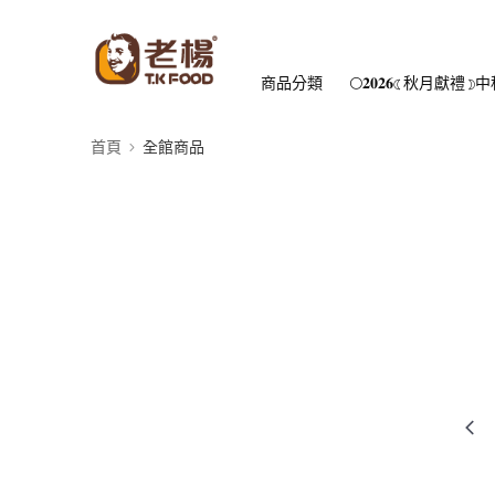
商品分類
🌕𝟐𝟎𝟐𝟔☾秋月獻禮☽
首頁
全館商品