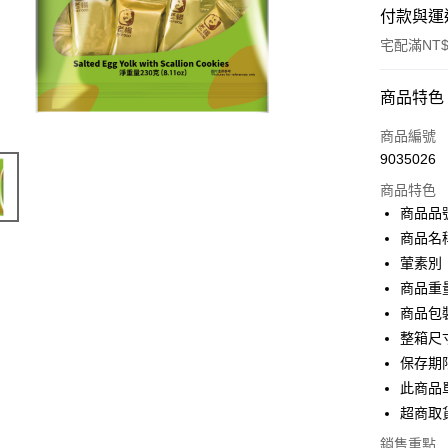
付款與運
宅配滿NT$
付款方式
商品特色
信用卡一
商品編號
9035026
LINE Pay
商品特色
街口支付
商品品號 
商品名稱
ATM付款
葷素別
商品重量 
運送方式
商品包裝 
整箱尺寸 |
常溫宅配(
保存期限
每筆NT$1
此商品
常溫宅配(
超商取
鄉/澎南區
銷售重點