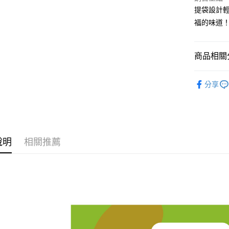
每筆NT$4
提袋設計
福的味道
常溫宅配(
免運費
商品相關分
全館商品
分享
人氣商品
經典回味
帶著新鮮
說明
相關推薦
熱銷新品
常溫宅配