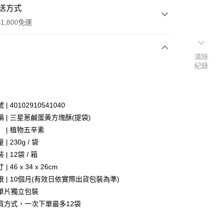
送方式
1,800免運
清除
次付款
紀錄
| 40102910541040
 | 三星蔥鹹蛋黃方塊酥(提袋)
 | 植物五辛素
| 230g / 袋
| 12袋 / 箱
 46 x 34 x 26cm
本島)
 | 10個月(有效日依實際出貨包裝為準)
50，滿NT$1,800(含以上)免運費
單片獨立包裝
離島)，配送範圍只限澎湖部分地區：馬公市/白沙鄉/湖西
貨方式，一次下單最多12袋
/西嶼鄉