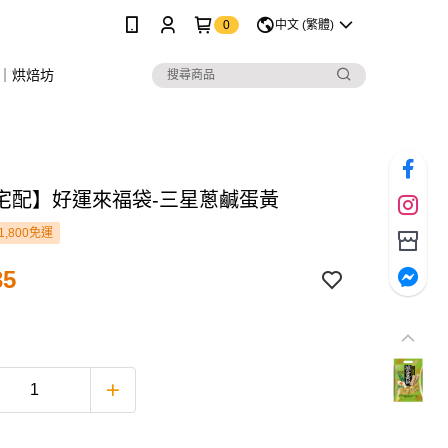
0
中文 (繁體)
｜烘焙坊
宅配】好運來福袋-三星蔥鹹蛋黃
1,800免運
35