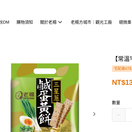
中秋DM
購物須知
關於老楊
老楊方城市｜觀光工廠
硯微墨
【常溫
宅配滿NT$
NT$1
數量