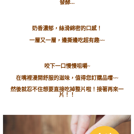
...
發酵
奶香濃郁，絲滑綿密的口感！
一層又一層，邊撕邊吃超有趣~~
咬下一口慢慢咀嚼~
在嘴裡漫開舒服的滋味，值得您訂購品嚐~~
然後就忍不住想要直接吃掉整片啦！接著再來一
片
！
！