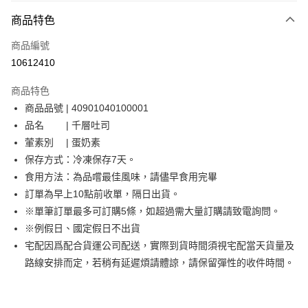
商品特色
街口支付
商品編號
ATM付款
10612410
運送方式
商品特色
低溫冷凍宅配(本島)
商品品號 | 40901040100001
每筆NT$200，滿NT$3,000(含以上)免運費
品名 | 千層吐司
葷素別 | 蛋奶素
保存方式：冷凍保存7天。
食用方法：為品嚐最佳風味，請儘早食用完畢
訂單為早上10點前收單，隔日出貨。
※單筆訂單最多可訂購5條，如超過需大量訂購請致電詢問。
※例假日、國定假日不出貨
宅配因爲配合貨運公司配送，實際到貨時間須視宅配當天貨量及
路線安排而定，若稍有延遲煩請體諒，請保留彈性的收件時間。